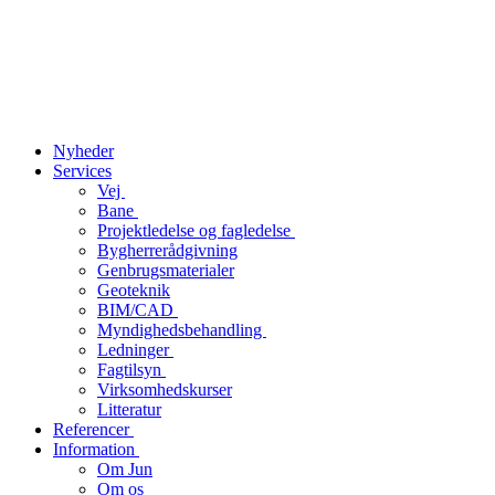
Nyheder
Services
Vej
Bane
Projektledelse og fagledelse
Bygherrerådgivning
Genbrugsmaterialer
Geoteknik
BIM/CAD
Myndighedsbehandling
Ledninger
Fagtilsyn
Virksomhedskurser
Litteratur
Referencer
Information
Om Jun
Om os