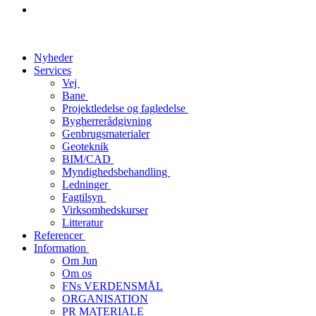
Nyheder
Services
Vej
Bane
Projektledelse og fagledelse
Bygherrerådgivning
Genbrugsmaterialer
Geoteknik
BIM/CAD
Myndighedsbehandling
Ledninger
Fagtilsyn
Virksomhedskurser
Litteratur
Referencer
Information
Om Jun
Om os
FNs VERDENSMÅL
ORGANISATION
PR MATERIALE