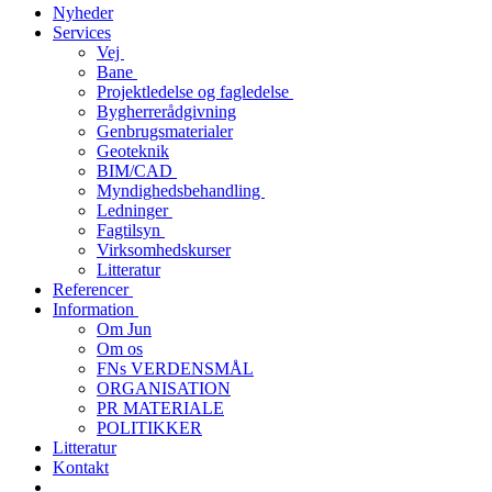
Nyheder
Services
Vej
Bane
Projektledelse og fagledelse
Bygherrerådgivning
Genbrugsmaterialer
Geoteknik
BIM/CAD
Myndighedsbehandling
Ledninger
Fagtilsyn
Virksomhedskurser
Litteratur
Referencer
Information
Om Jun
Om os
FNs VERDENSMÅL
ORGANISATION
PR MATERIALE
POLITIKKER
Litteratur
Kontakt