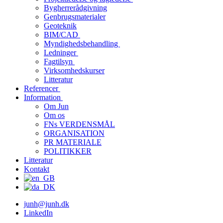
Bygherrerådgivning
Genbrugsmaterialer
Geoteknik
BIM/CAD
Myndighedsbehandling
Ledninger
Fagtilsyn
Virksomhedskurser
Litteratur
Referencer
Information
Om Jun
Om os
FNs VERDENSMÅL
ORGANISATION
PR MATERIALE
POLITIKKER
Litteratur
Kontakt
junh@junh.dk
LinkedIn