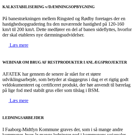
KALKSTABILISERING v/DÆMNINGSOPBYGNING
På banestrækningen mellem Ringsted og Rødby foretages der en
hastighedsopgradering fra den nuværende hastighed på 120-160
km/t til 200 km/t. Dette medfører en del af banen sideflyttes, hvorfor
der skal etableres nye dæmningsudvidelser.
Læs mere
WEBINAR OM BRUG AF RESTPRODUKTER I ANLÆGSPROJEKTER
AFATEK har gennem de senere år stået for et større
udviklingsarbejde, som betyder at slaggegrus i dag er et rigtig godt
veldokumenteret og certificeret produkt, der bør anvendt til bærelag
på lige fod med stabilt grus eller som tilslag i BSM.
Læs mere
LEDNINGSARBEJDER
I Faaborg-Midtfyn Kommune graves der, som i så mange andre
kommuner, hver år mange ledninger ned i kommunens vejarealer.