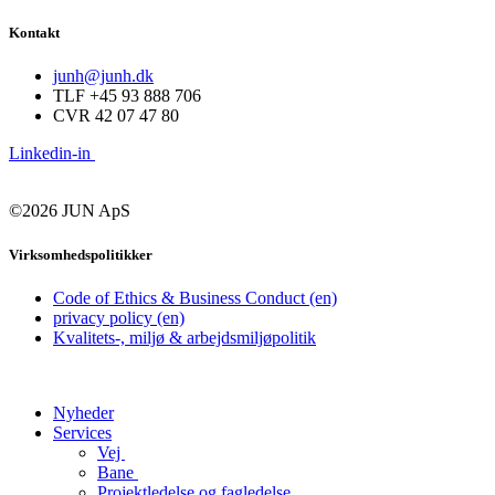
Kontakt
junh@junh.dk
TLF +45 93 888 706
CVR 42 07 47 80
Linkedin-in
©2026 JUN ApS
Virksomhedspolitikker
Code of Ethics & Business Conduct (en)
privacy policy (en)
Kvalitets-, miljø & arbejdsmiljøpolitik
Nyheder
Services
Vej
Bane
Projektledelse og fagledelse