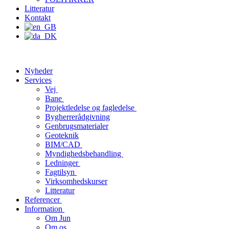
Litteratur
Kontakt
Nyheder
Services
Vej
Bane
Projektledelse og fagledelse
Bygherrerådgivning
Genbrugsmaterialer
Geoteknik
BIM/CAD
Myndighedsbehandling
Ledninger
Fagtilsyn
Virksomhedskurser
Litteratur
Referencer
Information
Om Jun
Om os