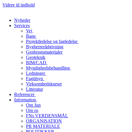
Videre til indhold
Nyheder
Services
Vej
Bane
Projektledelse og fagledelse
Bygherrerådgivning
Genbrugsmaterialer
Geoteknik
BIM/CAD
Myndighedsbehandling
Ledninger
Fagtilsyn
Virksomhedskurser
Litteratur
Referencer
Information
Om Jun
Om os
FNs VERDENSMÅL
ORGANISATION
PR MATERIALE
POLITIKKER