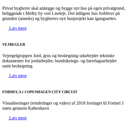
Privat bygherre skal anlægge og bygge nyt hus på egen privatgrund,
beliggende i Melby by ved Liseleje. Det tidligere hus forbliver på
grunden (anneks) og bygherres nye husprojekt kan igangsættes.
Læs mere
VEJREGLER
Vejregelgruppen Jord, grus og brolægning udarbejder tekniske
dokumenter for jordarbejder, bundsikrings- og bærelagsarbejder
samt brolægning.
Læs mere
FORMULA 1 COPENHAGEN CITY CIRCUIT
Visualiseringer (renderinger og video) af 2018 forslaget til Formel 1
ruten gennem København
Læs mere