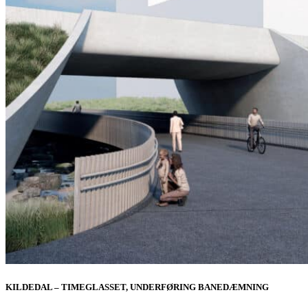
KILDEDAL – TIMEGLASSET, UNDERFØRING BANEDÆMNING