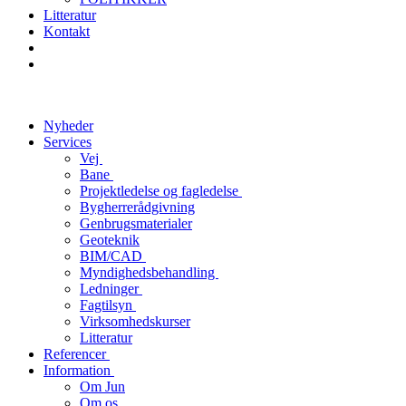
Litteratur
Kontakt
Nyheder
Services
Vej
Bane
Projektledelse og fagledelse
Bygherrerådgivning
Genbrugsmaterialer
Geoteknik
BIM/CAD
Myndighedsbehandling
Ledninger
Fagtilsyn
Virksomhedskurser
Litteratur
Referencer
Information
Om Jun
Om os