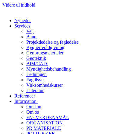
Videre til indhold
Nyheder
Services
Vej
Bane
Projektledelse og fagledelse
Bygherrerådgivning
Genbrugsmaterialer
Geoteknik
BIM/CAD
Myndighedsbehandling
Ledninger
Fagtilsyn
Virksomhedskurser
Litteratur
Referencer
Information
Om Jun
Om os
FNs VERDENSMÅL
ORGANISATION
PR MATERIALE
POLITIKKER