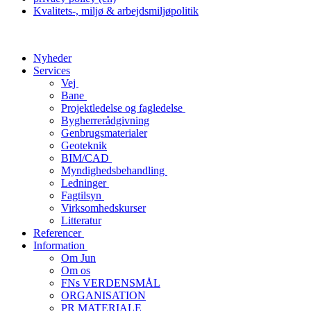
Kvalitets-, miljø & arbejdsmiljøpolitik
Nyheder
Services
Vej
Bane
Projektledelse og fagledelse
Bygherrerådgivning
Genbrugsmaterialer
Geoteknik
BIM/CAD
Myndighedsbehandling
Ledninger
Fagtilsyn
Virksomhedskurser
Litteratur
Referencer
Information
Om Jun
Om os
FNs VERDENSMÅL
ORGANISATION
PR MATERIALE