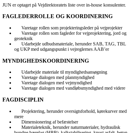
JUN er optaget på Vejdirektoratets liste over in-house konsulenter.
FAGLEDERROLLE OG KOORDINERING
Varetage rollen som projekteringsleder på vejprojekter
Varetage rollen som fagleder for vejprojektering, jord og
geoteknik
Udarbejde udbudsmateriale, herunder SAB, TAG, TBL
og UKP med udgangspunkt i vejreglernes AAB’er
MYNDIGHEDSKOORDINERING
Udarbejde materiale til myndighedsansøgning
Varetage dialogen med planmyndighed
Varetage dialogen med vejmyndighed
Varetage dialogen med vandløbsmyndighed med videre
FAGDISCIPLIN
Projektering, herunder oversigtsforhold, kørekurver med
mere
Dimensionering af befæstelser
Materialeteknik, herunder naturmaterialer, hydraulisk
bundne bærelag (HBB), kalkstabilisering, knust asfalt, beton