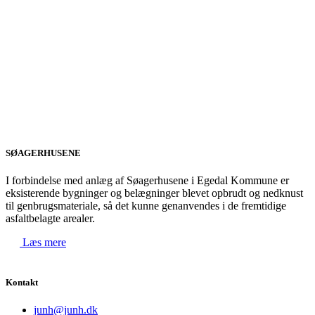
SØAGERHUSENE
I forbindelse med anlæg af Søagerhusene i Egedal Kommune er
eksisterende bygninger og belægninger blevet opbrudt og nedknust
til genbrugsmateriale, så det kunne genanvendes i de fremtidige
asfaltbelagte arealer.
Læs mere
Kontakt
junh@junh.dk