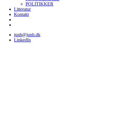
POLITIKKER
Litteratur
Kontakt
junh@junh.dk
LinkedIn