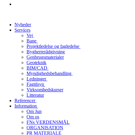
Nyheder
Services
Vej
Bane
Projektledelse og fagledelse
Bygherrerådgivning
Genbrugsmaterialer
Geoteknik
BIM/CAD
Myndighedsbehandling
Ledninger
Fagtilsyn
Virksomhedskurser
Litteratur
Referencer
Information
Om Jun
Om os
FNs VERDENSMÅL
ORGANISATION
PR MATERIALE