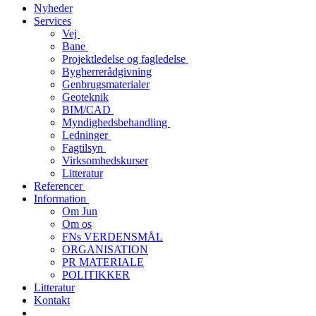
Nyheder
Services
Vej
Bane
Projektledelse og fagledelse
Bygherrerådgivning
Genbrugsmaterialer
Geoteknik
BIM/CAD
Myndighedsbehandling
Ledninger
Fagtilsyn
Virksomhedskurser
Litteratur
Referencer
Information
Om Jun
Om os
FNs VERDENSMÅL
ORGANISATION
PR MATERIALE
POLITIKKER
Litteratur
Kontakt