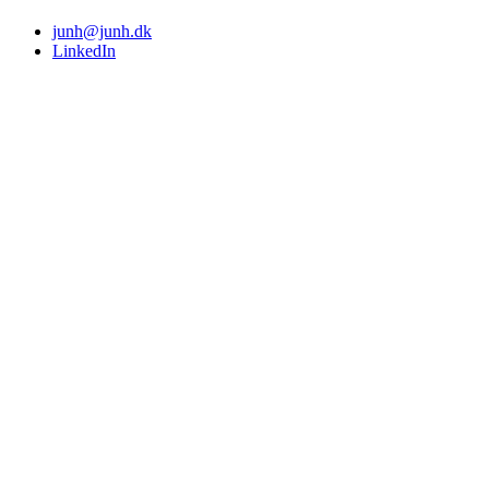
junh@junh.dk
LinkedIn