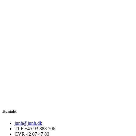
Kontakt
junh@junh.dk
TLF +45 93 888 706
CVR 42 07 47 80