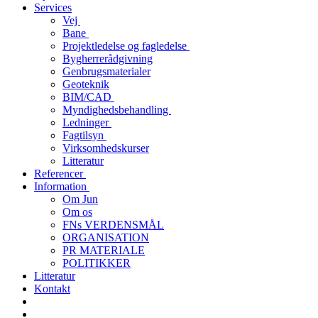
Services
Vej
Bane
Projektledelse og fagledelse
Bygherrerådgivning
Genbrugsmaterialer
Geoteknik
BIM/CAD
Myndighedsbehandling
Ledninger
Fagtilsyn
Virksomhedskurser
Litteratur
Referencer
Information
Om Jun
Om os
FNs VERDENSMÅL
ORGANISATION
PR MATERIALE
POLITIKKER
Litteratur
Kontakt